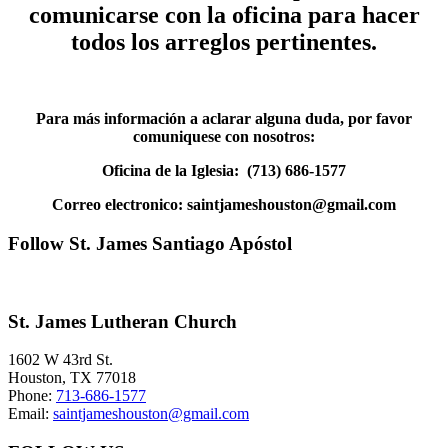
comunicarse con la oficina para hacer
todos los arreglos pertinentes.
Para más información a aclarar alguna duda, por favor
comuniquese con nosotros:
Oficina de la Iglesia: (713) 686-1577
Correo electronico: saintjameshouston@gmail.com
Primary
Follow St. James Santiago Apóstol
Sidebar
Footer
St. James Lutheran Church
1602 W 43rd St.
Houston
,
TX
77018
Phone:
713-686-1577
Email:
saintjameshouston@gmail.com